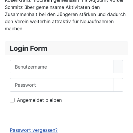
Rosenkranz möchten gemeinsam mit Adjutant Volker
Schmitz über gemeinsame Aktivitäten den
Zusammenhalt bei den Jüngeren stärken und dadurch
den Verein weiterhin attraktiv für Neuaufnahmen
machen.
Login Form
Benutzername
Passwort
Passwo
Angemeldet bleiben
Anmelden
Passwort vergessen?